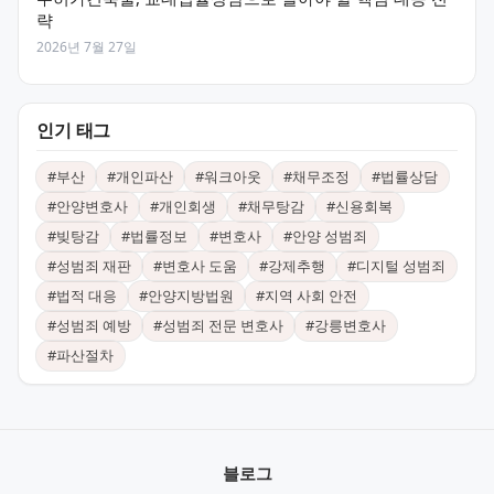
략
2026년 7월 27일
인기 태그
#
부산
#
개인파산
#
워크아웃
#
채무조정
#
법률상담
#
안양변호사
#
개인회생
#
채무탕감
#
신용회복
#
빚탕감
#
법률정보
#
변호사
#
안양 성범죄
#
성범죄 재판
#
변호사 도움
#
강제추행
#
디지털 성범죄
#
법적 대응
#
안양지방법원
#
지역 사회 안전
#
성범죄 예방
#
성범죄 전문 변호사
#
강릉변호사
#
파산절차
블로그