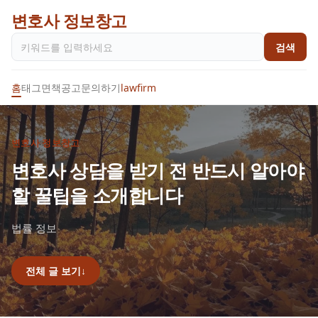
변호사 정보창고
검색
홈
태그
면책공고
문의하기
lawfirm
변호사 정보창고
변호사 상담을 받기 전 반드시 알아야
할 꿀팁을 소개합니다
법률 정보
전체 글 보기
↓