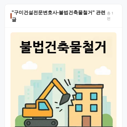
"구미건설전문변호사-불법건축물철거" 관련
총
1
편
글