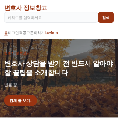
변호사 정보창고
검색
홈
태그
면책공고
문의하기
lawfirm
변호사 정보창고
변호사 상담을 받기 전 반드시 알아야
할 꿀팁을 소개합니다
법률 정보
전체 글 보기
↓