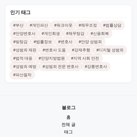
인기 태그
#
부산
#
개인파산
#
워크아웃
#
채무조정
#
법률상담
#
안양변호사
#
개인회생
#
채무탕감
#
신용회복
#
빚탕감
#
법률정보
#
변호사
#
안양 성범죄
#
성범죄 재판
#
변호사 도움
#
강제추행
#
디지털 성범죄
#
법적 대응
#
안양지방법원
#
지역 사회 안전
#
성범죄 예방
#
성범죄 전문 변호사
#
강릉변호사
#
파산절차
블로그
홈
전체 글
태그