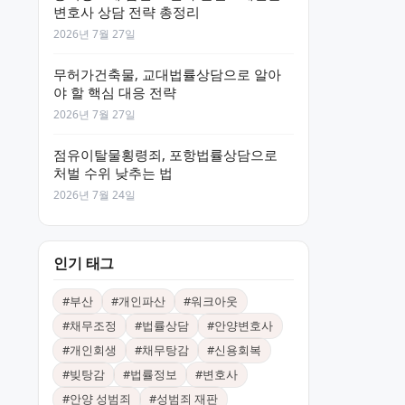
변호사 상담 전략 총정리
2026년 7월 27일
무허가건축물, 교대법률상담으로 알아
야 할 핵심 대응 전략
2026년 7월 27일
점유이탈물횡령죄, 포항법률상담으로
처벌 수위 낮추는 법
2026년 7월 24일
인기 태그
#
부산
#
개인파산
#
워크아웃
#
채무조정
#
법률상담
#
안양변호사
#
개인회생
#
채무탕감
#
신용회복
#
빚탕감
#
법률정보
#
변호사
#
안양 성범죄
#
성범죄 재판