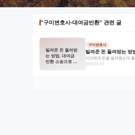
"구미변호사-대여금반환" 관련 글
구미변호사
빌려준 돈 돌려받
빌려준 돈 돌려받는 방법
는 방법, 대여금
지인에게 돈을 빌려줬는데 돌려
반환 소송으로 해
2025.05.15
습니다. 계약서나 차용증 없
결할 수 있을까?