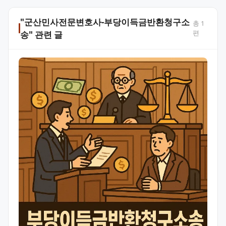
"군산민사전문변호사-부당이득금반환청구소
총
1
편
송" 관련 글