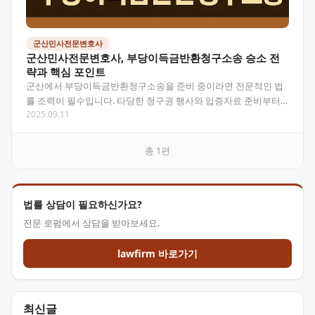
군산민사전문변호사
군산민사전문변호사, 부당이득금반환청구소송 승소 전
략과 핵심 포인트
군산에서 부당이득금반환청구소송을 준비 중이라면 전문적인 법
률 조력이 필수입니다. 타당한 청구권 행사와 입증자료 준비부터
2025.09.11
소송 전략 수립까지, 군산민사전문변호사와 함께하는 부당이득
반…
총
1
편
법률 상담이 필요하신가요?
전문 로펌에서 상담을 받아보세요.
lawfirm 바로가기
최신글