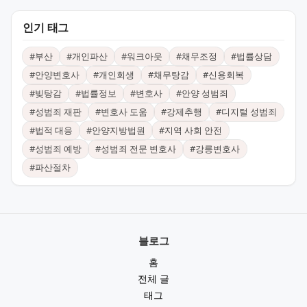
인기 태그
#
부산
#
개인파산
#
워크아웃
#
채무조정
#
법률상담
#
안양변호사
#
개인회생
#
채무탕감
#
신용회복
#
빚탕감
#
법률정보
#
변호사
#
안양 성범죄
#
성범죄 재판
#
변호사 도움
#
강제추행
#
디지털 성범죄
#
법적 대응
#
안양지방법원
#
지역 사회 안전
#
성범죄 예방
#
성범죄 전문 변호사
#
강릉변호사
#
파산절차
블로그
홈
전체 글
태그