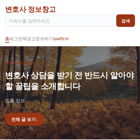
변호사 정보창고
검색
홈
태그
면책공고
문의하기
lawfirm
변호사 정보창고
변호사 상담을 받기 전 반드시 알아야
할 꿀팁을 소개합니다
법률 정보
전체 글 보기
↓