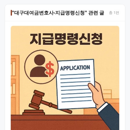
"대구대여금변호사-지급명령신청" 관련 글
총
1
편