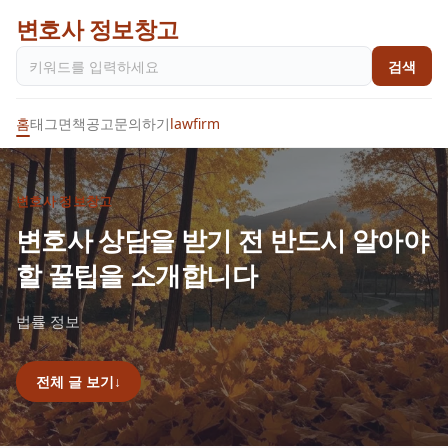
변호사 정보창고
검색
홈
태그
면책공고
문의하기
lawfirm
변호사 정보창고
변호사 상담을 받기 전 반드시 알아야
할 꿀팁을 소개합니다
법률 정보
전체 글 보기
↓