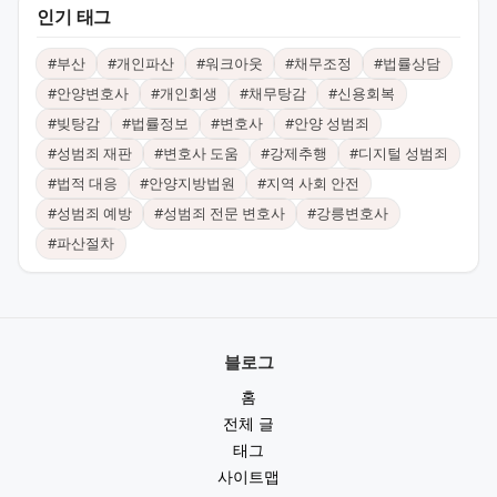
인기 태그
#
부산
#
개인파산
#
워크아웃
#
채무조정
#
법률상담
#
안양변호사
#
개인회생
#
채무탕감
#
신용회복
#
빚탕감
#
법률정보
#
변호사
#
안양 성범죄
#
성범죄 재판
#
변호사 도움
#
강제추행
#
디지털 성범죄
#
법적 대응
#
안양지방법원
#
지역 사회 안전
#
성범죄 예방
#
성범죄 전문 변호사
#
강릉변호사
#
파산절차
블로그
홈
전체 글
태그
사이트맵