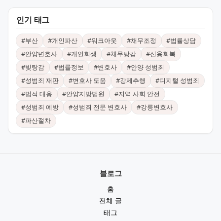
인기 태그
#
부산
#
개인파산
#
워크아웃
#
채무조정
#
법률상담
#
안양변호사
#
개인회생
#
채무탕감
#
신용회복
#
빚탕감
#
법률정보
#
변호사
#
안양 성범죄
#
성범죄 재판
#
변호사 도움
#
강제추행
#
디지털 성범죄
#
법적 대응
#
안양지방법원
#
지역 사회 안전
#
성범죄 예방
#
성범죄 전문 변호사
#
강릉변호사
#
파산절차
블로그
홈
전체 글
태그