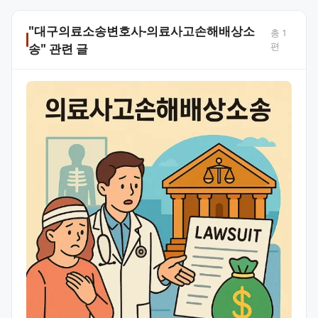
"대구의료소송변호사-의료사고손해배상소
총
1
편
송" 관련 글