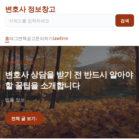
변호사 정보창고
검색
홈
태그
면책공고
문의하기
lawfirm
변호사 정보창고
변호사 상담을 받기 전 반드시 알아야
할 꿀팁을 소개합니다
법률 정보
전체 글 보기
↓