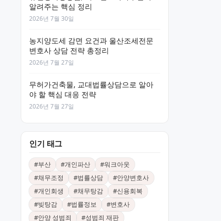
알려주는 핵심 정리
2026년 7월 30일
농지양도세 감면 요건과 울산조세전문
변호사 상담 전략 총정리
2026년 7월 27일
무허가건축물, 교대법률상담으로 알아
야 할 핵심 대응 전략
2026년 7월 27일
인기 태그
#
부산
#
개인파산
#
워크아웃
#
채무조정
#
법률상담
#
안양변호사
#
개인회생
#
채무탕감
#
신용회복
#
빚탕감
#
법률정보
#
변호사
#
안양 성범죄
#
성범죄 재판