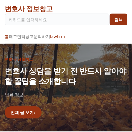
변호사 정보창고
검색
홈
태그
면책공고
문의하기
lawfirm
변호사 정보창고
변호사 상담을 받기 전 반드시 알아야
할 꿀팁을 소개합니다
법률 정보
전체 글 보기
↓