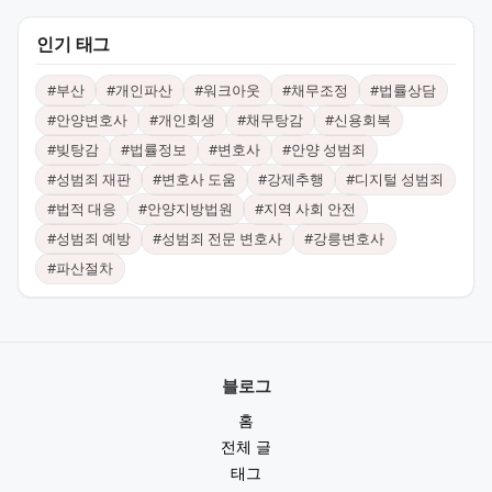
인기 태그
#
부산
#
개인파산
#
워크아웃
#
채무조정
#
법률상담
#
안양변호사
#
개인회생
#
채무탕감
#
신용회복
#
빚탕감
#
법률정보
#
변호사
#
안양 성범죄
#
성범죄 재판
#
변호사 도움
#
강제추행
#
디지털 성범죄
#
법적 대응
#
안양지방법원
#
지역 사회 안전
#
성범죄 예방
#
성범죄 전문 변호사
#
강릉변호사
#
파산절차
블로그
홈
전체 글
태그