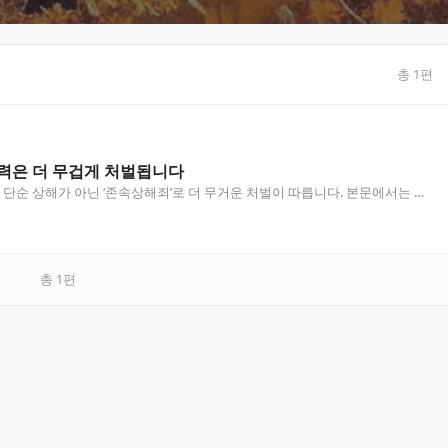
총
1
편
폭력은 더 무겁게 처벌됩니다
단순 상해가 아닌 ‘존속상해죄’로 더 무거운 처벌이 따릅니다. 본문에서는 존
수위, 판례, 대응 방안까지 자세히 정리하였습니…
총
1
편