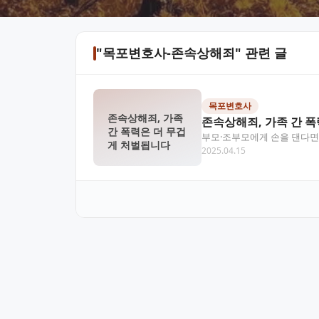
"목포변호사-존속상해죄" 관련 글
목포변호사
존속상해죄, 가족
존속상해죄, 가족 간 
간 폭력은 더 무겁
부모·조부모에게 손을 댄다면 
게 처벌됩니다
2025.04.15
속상해죄의 법적 의미, 처벌 