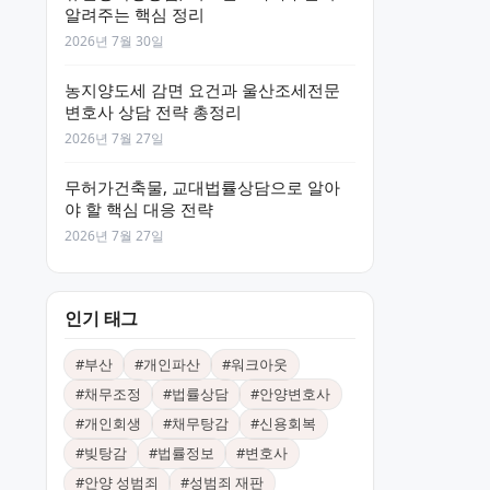
알려주는 핵심 정리
2026년 7월 30일
농지양도세 감면 요건과 울산조세전문
변호사 상담 전략 총정리
2026년 7월 27일
무허가건축물, 교대법률상담으로 알아
야 할 핵심 대응 전략
2026년 7월 27일
인기 태그
#
부산
#
개인파산
#
워크아웃
#
채무조정
#
법률상담
#
안양변호사
#
개인회생
#
채무탕감
#
신용회복
#
빚탕감
#
법률정보
#
변호사
#
안양 성범죄
#
성범죄 재판