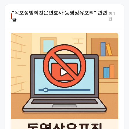
"목포성범죄전문변호사-동영상유포죄" 관련
총
1
편
글