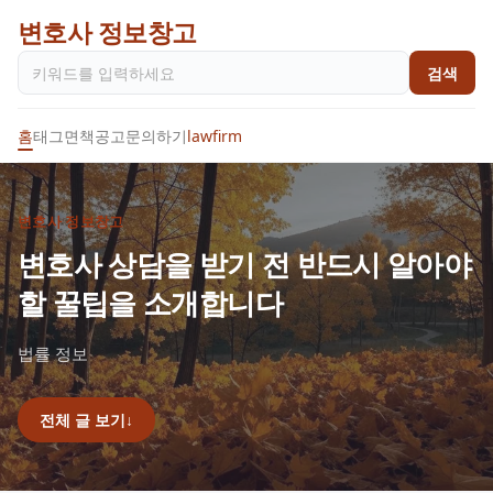
변호사 정보창고
검색
홈
태그
면책공고
문의하기
lawfirm
변호사 정보창고
변호사 상담을 받기 전 반드시 알아야
할 꿀팁을 소개합니다
법률 정보
전체 글 보기
↓