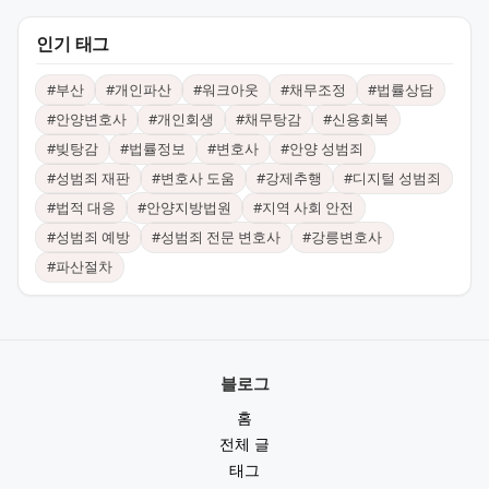
인기 태그
#
부산
#
개인파산
#
워크아웃
#
채무조정
#
법률상담
#
안양변호사
#
개인회생
#
채무탕감
#
신용회복
#
빚탕감
#
법률정보
#
변호사
#
안양 성범죄
#
성범죄 재판
#
변호사 도움
#
강제추행
#
디지털 성범죄
#
법적 대응
#
안양지방법원
#
지역 사회 안전
#
성범죄 예방
#
성범죄 전문 변호사
#
강릉변호사
#
파산절차
블로그
홈
전체 글
태그