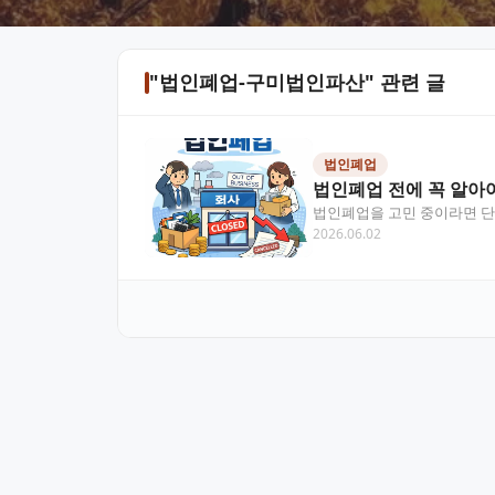
"법인폐업-구미법인파산" 관련 글
법인폐업
법인폐업 전에 꼭 알아야
법인폐업을 고민 중이라면 단순
2026.06.02
자 구성에 따라 선택할 절차