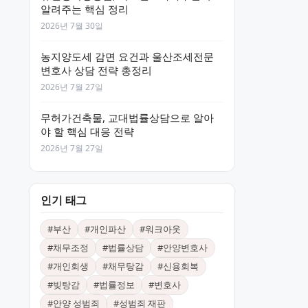
알려주는 핵심 정리
2026년 7월 30일
농지양도세 감면 요건과 울산조세전문
변호사 상담 전략 총정리
2026년 7월 27일
무허가건축물, 교대법률상담으로 알아
야 할 핵심 대응 전략
2026년 7월 27일
인기 태그
#
부산
#
개인파산
#
워크아웃
#
채무조정
#
법률상담
#
안양변호사
#
개인회생
#
채무탕감
#
신용회복
#
빚탕감
#
법률정보
#
변호사
#
안양 성범죄
#
성범죄 재판