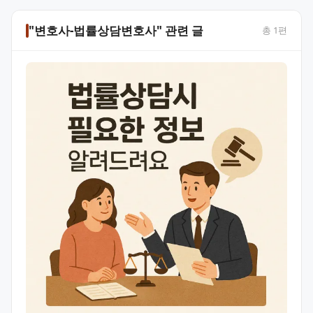
"변호사-법률상담변호사" 관련 글
총
1
편