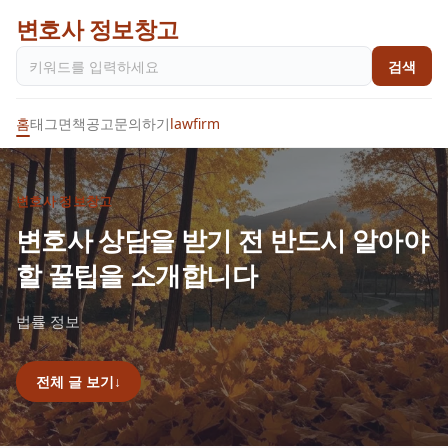
변호사 정보창고
검색
홈
태그
면책공고
문의하기
lawfirm
변호사 정보창고
변호사 상담을 받기 전 반드시 알아야
할 꿀팁을 소개합니다
법률 정보
전체 글 보기
↓