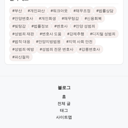
#
부산
#
개인파산
#
워크아웃
#
채무조정
#
법률상담
#
안양변호사
#
개인회생
#
채무탕감
#
신용회복
#
빚탕감
#
법률정보
#
변호사
#
안양 성범죄
#
성범죄 재판
#
변호사 도움
#
강제추행
#
디지털 성범죄
#
법적 대응
#
안양지방법원
#
지역 사회 안전
#
성범죄 예방
#
성범죄 전문 변호사
#
강릉변호사
#
파산절차
블로그
홈
전체 글
태그
사이트맵