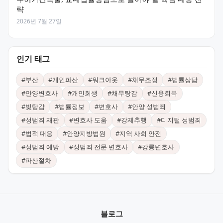
략
2026년 7월 27일
인기 태그
#
부산
#
개인파산
#
워크아웃
#
채무조정
#
법률상담
#
안양변호사
#
개인회생
#
채무탕감
#
신용회복
#
빚탕감
#
법률정보
#
변호사
#
안양 성범죄
#
성범죄 재판
#
변호사 도움
#
강제추행
#
디지털 성범죄
#
법적 대응
#
안양지방법원
#
지역 사회 안전
#
성범죄 예방
#
성범죄 전문 변호사
#
강릉변호사
#
파산절차
블로그