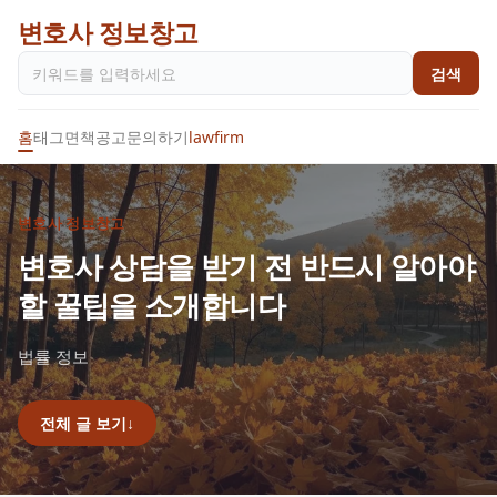
변호사 정보창고
검색
홈
태그
면책공고
문의하기
lawfirm
변호사 정보창고
변호사 상담을 받기 전 반드시 알아야
할 꿀팁을 소개합니다
법률 정보
전체 글 보기
↓