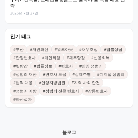
략
2026년 7월 27일
인기 태그
#
부산
#
개인파산
#
워크아웃
#
채무조정
#
법률상담
#
안양변호사
#
개인회생
#
채무탕감
#
신용회복
#
빚탕감
#
법률정보
#
변호사
#
안양 성범죄
#
성범죄 재판
#
변호사 도움
#
강제추행
#
디지털 성범죄
#
법적 대응
#
안양지방법원
#
지역 사회 안전
#
성범죄 예방
#
성범죄 전문 변호사
#
강릉변호사
#
파산절차
블로그