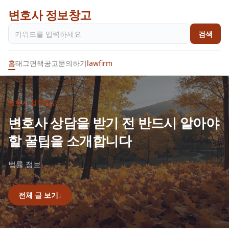
변호사 정보창고
검색
홈
태그
면책공고
문의하기
lawfirm
변호사 정보창고
변호사 상담을 받기 전 반드시 알아야
할 꿀팁을 소개합니다
법률 정보
전체 글 보기
↓