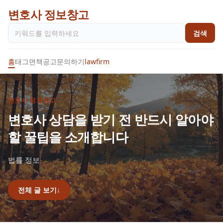
변호사 정보창고
검색
홈
태그
면책공고
문의하기
lawfirm
변호사 정보창고
변호사 상담을 받기 전 반드시 알아야
할 꿀팁을 소개합니다
법률 정보
전체 글 보기
↓