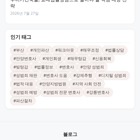
략
2026년 7월 27일
인기 태그
#
부산
#
개인파산
#
워크아웃
#
채무조정
#
법률상담
#
안양변호사
#
개인회생
#
채무탕감
#
신용회복
#
빚탕감
#
법률정보
#
변호사
#
안양 성범죄
#
성범죄 재판
#
변호사 도움
#
강제추행
#
디지털 성범죄
#
법적 대응
#
안양지방법원
#
지역 사회 안전
#
성범죄 예방
#
성범죄 전문 변호사
#
강릉변호사
#
파산절차
블로그