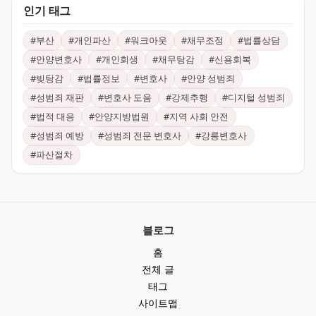
인기 태그
#
부산
#
개인파산
#
워크아웃
#
채무조정
#
법률상담
#
안양변호사
#
개인회생
#
채무탕감
#
신용회복
#
빚탕감
#
법률정보
#
변호사
#
안양 성범죄
#
성범죄 재판
#
변호사 도움
#
강제추행
#
디지털 성범죄
#
법적 대응
#
안양지방법원
#
지역 사회 안전
#
성범죄 예방
#
성범죄 전문 변호사
#
강릉변호사
#
파산절차
블로그
홈
전체 글
태그
사이트맵