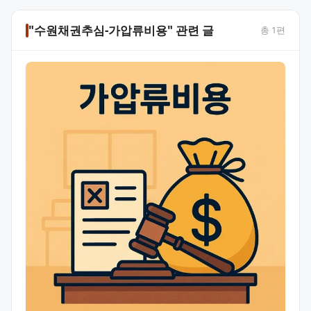
"수원채권추심-가압류비용" 관련 글
총
1
편