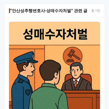
"안산성추행변호사-성매수자처벌" 관련 글
총
1
편