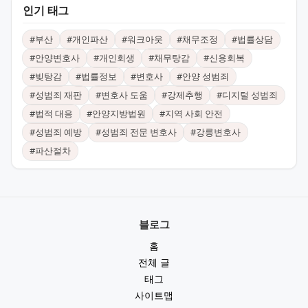
인기 태그
#
부산
#
개인파산
#
워크아웃
#
채무조정
#
법률상담
#
안양변호사
#
개인회생
#
채무탕감
#
신용회복
#
빚탕감
#
법률정보
#
변호사
#
안양 성범죄
#
성범죄 재판
#
변호사 도움
#
강제추행
#
디지털 성범죄
#
법적 대응
#
안양지방법원
#
지역 사회 안전
#
성범죄 예방
#
성범죄 전문 변호사
#
강릉변호사
#
파산절차
블로그
홈
전체 글
태그
사이트맵