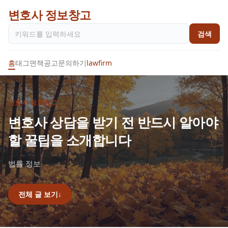
변호사 정보창고
검색
홈
태그
면책공고
문의하기
lawfirm
변호사 정보창고
변호사 상담을 받기 전 반드시 알아야
할 꿀팁을 소개합니다
법률 정보
전체 글 보기
↓