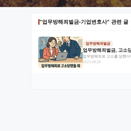
"업무방해죄벌금-기업변호사" 관련 글
업무방해죄벌금
업무방해죄벌금, 고소당
업무방해죄로 고소를 당했다면
2025.08.26
는 형법상 범죄로, 벌금부터