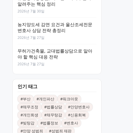
알려주는 핵심 정리
2026년 7월 30일
농지양도세 감면 요건과 울산조세전문
변호사 상담 전략 총정리
2026년 7월 27일
무허가건축물, 교대법률상담으로 알아
야 할 핵심 대응 전략
2026년 7월 27일
인기 태그
#
부산
#
개인파산
#
워크아웃
#
채무조정
#
법률상담
#
안양변호사
#
개인회생
#
채무탕감
#
신용회복
#
빚탕감
#
법률정보
#
변호사
#
안양 성범죄
#
성범죄 재판