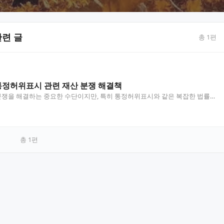
련 글
총
1
편
정허위표시 관련 재산 분쟁 해결책
분쟁을 해결하는 중요한 수단이지만, 특히 통정허위표시와 같은 복잡한 법률
도움이 필요해요. 울산에서 민사소송을 준비 중이라면,…
총
1
편