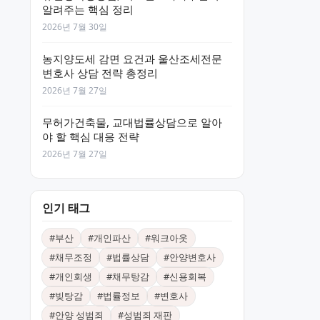
알려주는 핵심 정리
2026년 7월 30일
농지양도세 감면 요건과 울산조세전문
변호사 상담 전략 총정리
2026년 7월 27일
무허가건축물, 교대법률상담으로 알아
야 할 핵심 대응 전략
2026년 7월 27일
인기 태그
#
부산
#
개인파산
#
워크아웃
#
채무조정
#
법률상담
#
안양변호사
#
개인회생
#
채무탕감
#
신용회복
#
빚탕감
#
법률정보
#
변호사
#
안양 성범죄
#
성범죄 재판