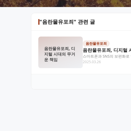
"음란물유포죄" 관련 글
음란물유포죄
음란물유포죄, 디
음란물유포죄, 디지털 
지털 시대의 무거
스마트폰과 SNS의 보편화로
운 책임
2025.03.26
해 의도치 않게 ‘음란물유포죄