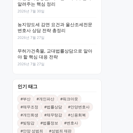
알려주는 핵심 정리
2026년 7월 30일
농지양도세 감면 요건과 울산조세전문
변호사 상담 전략 총정리
2026년 7월 27일
무허가건축물, 교대법률상담으로 알아
야 할 핵심 대응 전략
2026년 7월 27일
인기 태그
#
부산
#
개인파산
#
워크아웃
#
채무조정
#
법률상담
#
안양변호사
#
개인회생
#
채무탕감
#
신용회복
#
빚탕감
#
법률정보
#
변호사
#
안양 성범죄
#
성범죄 재판