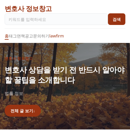
변호사 정보창고
검색
홈
태그
면책공고
문의하기
lawfirm
변호사 정보창고
변호사 상담을 받기 전 반드시 알아야
할 꿀팁을 소개합니다
법률 정보
전체 글 보기
↓