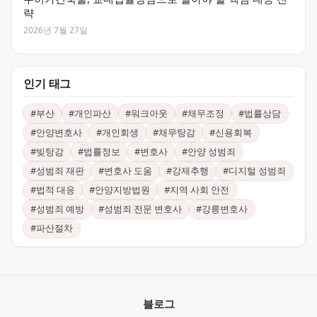
략
2026년 7월 27일
인기 태그
#
부산
#
개인파산
#
워크아웃
#
채무조정
#
법률상담
#
안양변호사
#
개인회생
#
채무탕감
#
신용회복
#
빚탕감
#
법률정보
#
변호사
#
안양 성범죄
#
성범죄 재판
#
변호사 도움
#
강제추행
#
디지털 성범죄
#
법적 대응
#
안양지방법원
#
지역 사회 안전
#
성범죄 예방
#
성범죄 전문 변호사
#
강릉변호사
#
파산절차
블로그