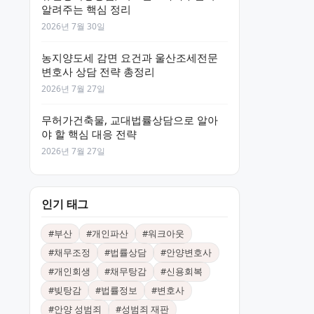
알려주는 핵심 정리
2026년 7월 30일
농지양도세 감면 요건과 울산조세전문
변호사 상담 전략 총정리
2026년 7월 27일
무허가건축물, 교대법률상담으로 알아
야 할 핵심 대응 전략
2026년 7월 27일
인기 태그
#
부산
#
개인파산
#
워크아웃
#
채무조정
#
법률상담
#
안양변호사
#
개인회생
#
채무탕감
#
신용회복
#
빚탕감
#
법률정보
#
변호사
#
안양 성범죄
#
성범죄 재판