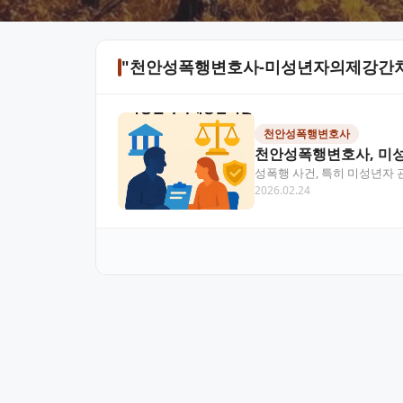
"천안성폭행변호사-미성년자의제강간처
천안성폭행변호사
천안성폭행변호사, 미
성폭행 사건, 특히 미성년자 
2026.02.24
회적 낙인까지 고려해야 하는