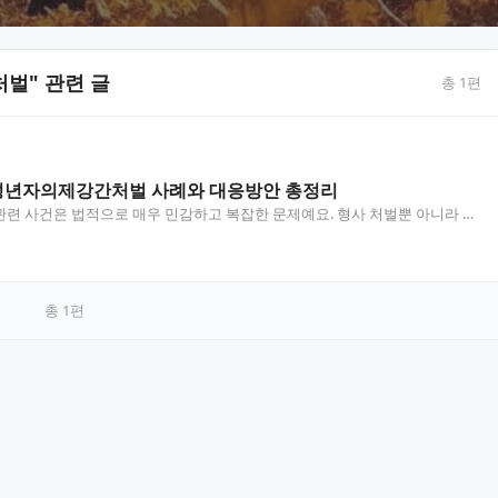
벌" 관련 글
총
1
편
성년자의제강간처벌 사례와 대응방안 총정리
관련 사건은 법적으로 매우 민감하고 복잡한 문제예요. 형사 처벌뿐 아니라 사
 상황에서 전문적인 법률 조력이 필수적입니다. 이…
총
1
편