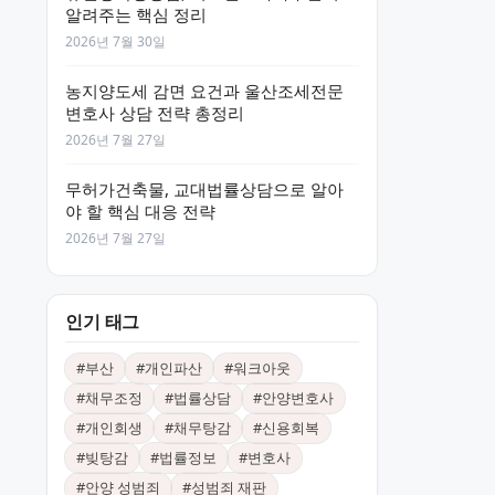
알려주는 핵심 정리
2026년 7월 30일
농지양도세 감면 요건과 울산조세전문
변호사 상담 전략 총정리
2026년 7월 27일
무허가건축물, 교대법률상담으로 알아
야 할 핵심 대응 전략
2026년 7월 27일
인기 태그
#
부산
#
개인파산
#
워크아웃
#
채무조정
#
법률상담
#
안양변호사
#
개인회생
#
채무탕감
#
신용회복
#
빚탕감
#
법률정보
#
변호사
#
안양 성범죄
#
성범죄 재판