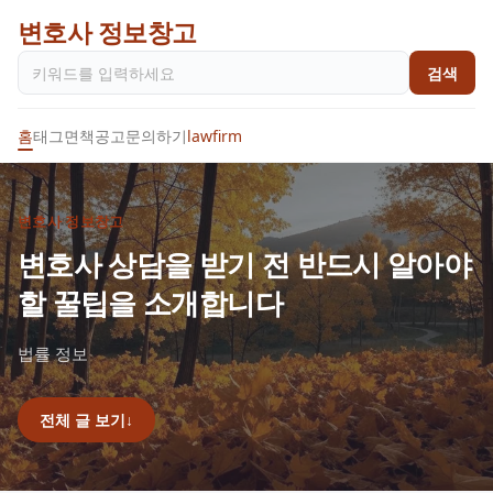
변호사 정보창고
검색
홈
태그
면책공고
문의하기
lawfirm
변호사 정보창고
변호사 상담을 받기 전 반드시 알아야
할 꿀팁을 소개합니다
법률 정보
전체 글 보기
↓