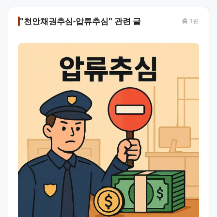
"천안채권추심-압류추심" 관련 글
총
1
편