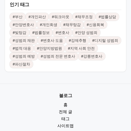
인기 태그
#
부산
#
개인파산
#
워크아웃
#
채무조정
#
법률상담
#
안양변호사
#
개인회생
#
채무탕감
#
신용회복
#
빚탕감
#
법률정보
#
변호사
#
안양 성범죄
#
성범죄 재판
#
변호사 도움
#
강제추행
#
디지털 성범죄
#
법적 대응
#
안양지방법원
#
지역 사회 안전
#
성범죄 예방
#
성범죄 전문 변호사
#
강릉변호사
#
파산절차
블로그
홈
전체 글
태그
사이트맵