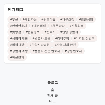
인기 태그
#
부산
#
개인파산
#
워크아웃
#
채무조정
#
법률상담
#
안양변호사
#
개인회생
#
채무탕감
#
신용회복
#
빚탕감
#
법률정보
#
변호사
#
안양 성범죄
#
성범죄 재판
#
변호사 도움
#
강제추행
#
디지털 성범죄
#
법적 대응
#
안양지방법원
#
지역 사회 안전
#
성범죄 예방
#
성범죄 전문 변호사
#
강릉변호사
#
파산절차
블로그
홈
전체 글
태그