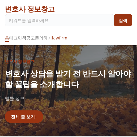
변호사 정보창고
검색
홈
태그
면책공고
문의하기
lawfirm
변호사 정보창고
변호사 상담을 받기 전 반드시 알아야
할 꿀팁을 소개합니다
법률 정보
전체 글 보기
↓