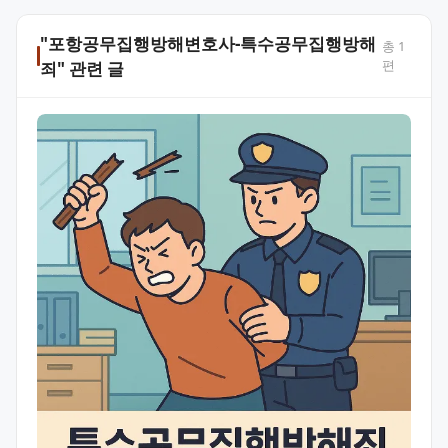
"포항공무집행방해변호사-특수공무집행방해
총
1
편
죄" 관련 글