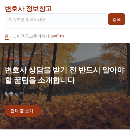
변호사 정보창고
검색
홈
태그
면책공고
문의하기
lawfirm
변호사 정보창고
변호사 상담을 받기 전 반드시 알아야
할 꿀팁을 소개합니다
법률 정보
전체 글 보기
↓