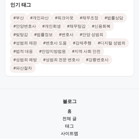
인기 태그
#
부산
#
개인파산
#
워크아웃
#
채무조정
#
법률상담
#
안양변호사
#
개인회생
#
채무탕감
#
신용회복
#
빚탕감
#
법률정보
#
변호사
#
안양 성범죄
#
성범죄 재판
#
변호사 도움
#
강제추행
#
디지털 성범죄
#
법적 대응
#
안양지방법원
#
지역 사회 안전
#
성범죄 예방
#
성범죄 전문 변호사
#
강릉변호사
#
파산절차
블로그
홈
전체 글
태그
사이트맵