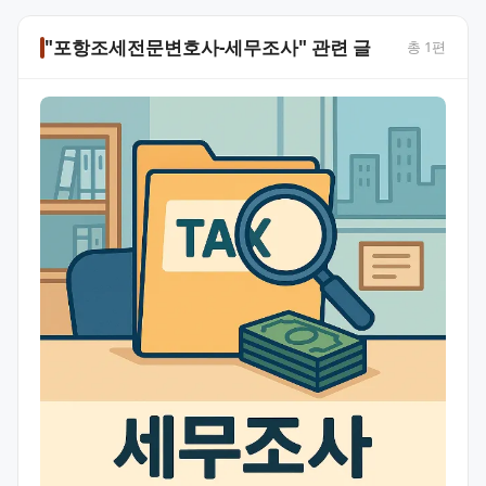
"포항조세전문변호사-세무조사" 관련 글
총
1
편