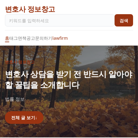
변호사 정보창고
검색
홈
태그
면책공고
문의하기
lawfirm
변호사 정보창고
변호사 상담을 받기 전 반드시 알아야
할 꿀팁을 소개합니다
법률 정보
전체 글 보기
↓