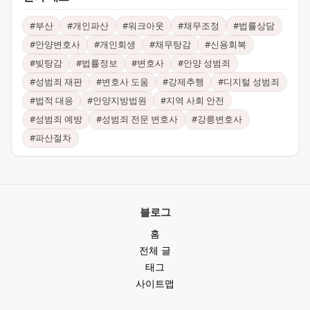
#
부산
#
개인파산
#
워크아웃
#
채무조정
#
법률상담
#
안양변호사
#
개인회생
#
채무탕감
#
신용회복
#
빚탕감
#
법률정보
#
변호사
#
안양 성범죄
#
성범죄 재판
#
변호사 도움
#
강제추행
#
디지털 성범죄
#
법적 대응
#
안양지방법원
#
지역 사회 안전
#
성범죄 예방
#
성범죄 전문 변호사
#
강릉변호사
#
파산절차
블로그
홈
전체 글
태그
사이트맵