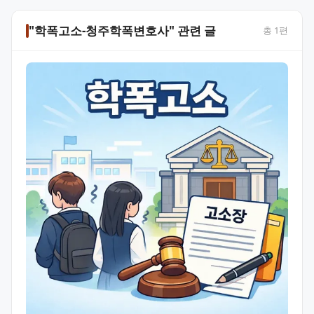
"학폭고소-청주학폭변호사" 관련 글
총
1
편