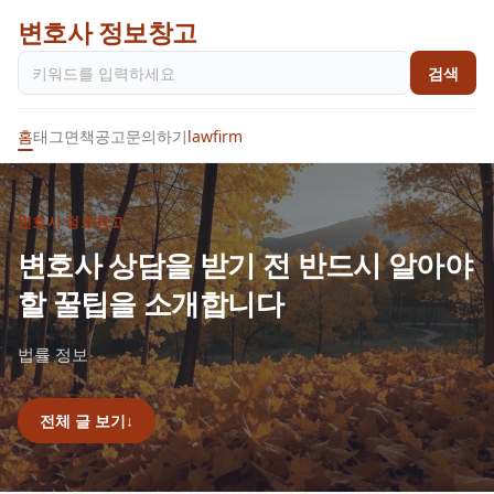
변호사 정보창고
검색
홈
태그
면책공고
문의하기
lawfirm
변호사 정보창고
변호사 상담을 받기 전 반드시 알아야
할 꿀팁을 소개합니다
법률 정보
전체 글 보기
↓