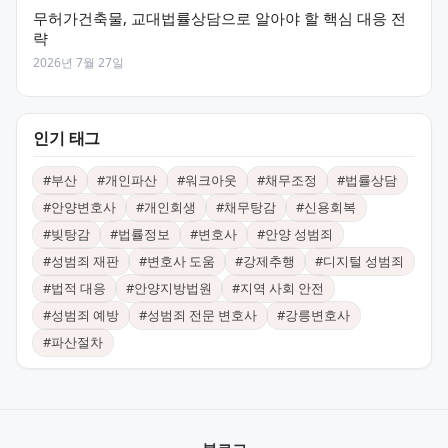
무허가건축물, 교대법률상담으로 알아야 할 핵심 대응 전
략
2026년 7월 27일
인기 태그
#
부산
#
개인파산
#
워크아웃
#
채무조정
#
법률상담
#
안양변호사
#
개인회생
#
채무탕감
#
신용회복
#
빚탕감
#
법률정보
#
변호사
#
안양 성범죄
#
성범죄 재판
#
변호사 도움
#
강제추행
#
디지털 성범죄
#
법적 대응
#
안양지방법원
#
지역 사회 안전
#
성범죄 예방
#
성범죄 전문 변호사
#
강릉변호사
#
파산절차