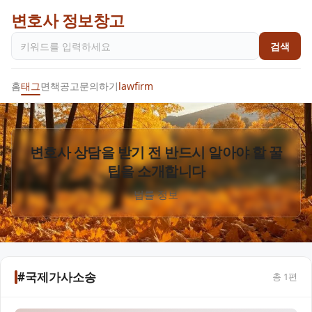
변호사 정보창고
검색
홈
태그
면책공고
문의하기
lawfirm
변호사 상담을 받기 전 반드시 알아야 할 꿀
팁을 소개합니다
법률 정보
#국제가사소송
총
1
편