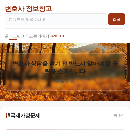
변호사 정보창고
검색
홈
태그
면책공고
문의하기
lawfirm
변호사 상담을 받기 전 반드시 알아야 할 꿀
팁을 소개합니다
법률 정보
#국제가정문제
총
1
편