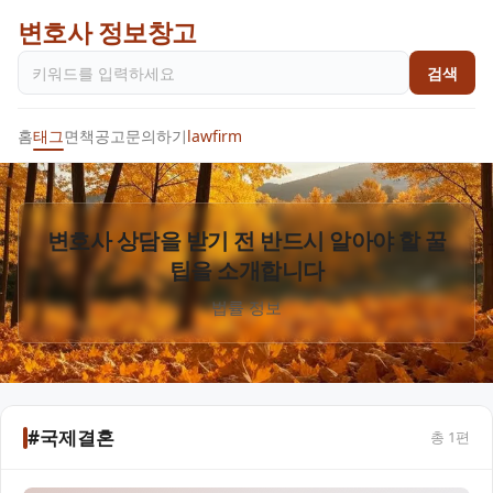
변호사 정보창고
검색
홈
태그
면책공고
문의하기
lawfirm
변호사 상담을 받기 전 반드시 알아야 할 꿀
팁을 소개합니다
법률 정보
#국제결혼
총
1
편