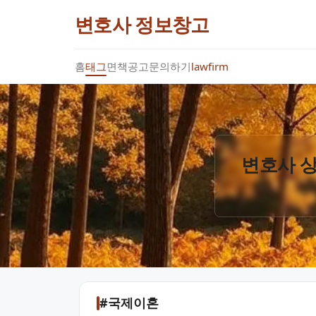
변호사 정보창고
홈
태그
면책공고
문의하기
lawfirm
변호사 상
#국제이혼