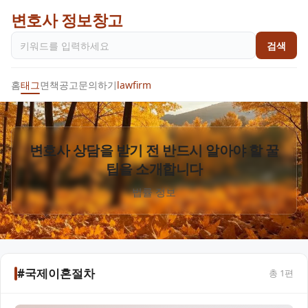
변호사 정보창고
검색
홈
태그
면책공고
문의하기
lawfirm
변호사 상담을 받기 전 반드시 알아야 할 꿀
팁을 소개합니다
법률 정보
#국제이혼절차
총
1
편