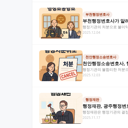
부천행정변호사
부천행정변호사가 알려
행정기관의 처분으로 불이익을
2025.12.04
회가 될 수 있어요.…
천안행정소송변호사
천안행정소송변호사, 
행정기관의 불합리한 처분으
2025.12.03
울 수 있습니다. 복잡한 행…
행정재판
행정재판, 광주행정변
행정재판은 행정기관의 결정
2025.11.17
과적으로 대응하는 방법과 