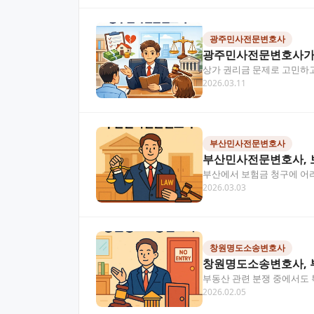
광주민사전문변호사
광주민사전문변호사가 
상가 권리금 문제로 고민하고
2026.03.11
사건을 전문적으로 다루는…
부산민사전문변호사
부산민사전문변호사, 보
부산에서 보험금 청구에 어
2026.03.03
송의 핵심 쟁점부터 변호사
창원명도소송변호사
창원명도소송변호사, 
부동산 관련 분쟁 중에서도
2026.02.05
방법과 부동산전문변호사의