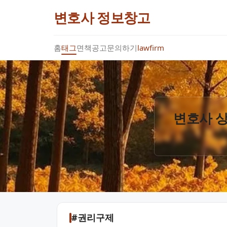
변호사 정보창고
홈
태그
면책공고
문의하기
lawfirm
변호사 상
#권리구제