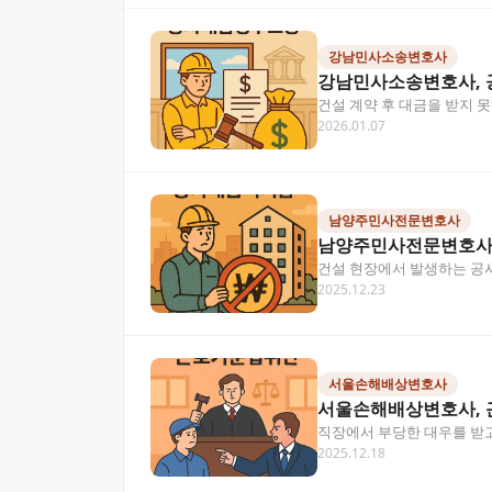
강남민사소송변호사
강남민사소송변호사, 
건설 계약 후 대금을 받지
2026.01.07
드립니다. 목차 강남민사소
남양주민사전문변호사
남양주민사전문변호사,
건설 현장에서 발생하는 공
2025.12.23
옵니다. 남양주 지역에서 발
서울손해배상변호사
서울손해배상변호사, 
직장에서 부당한 대우를 받고
2025.12.18
습니다. 이 글에서는 서울…