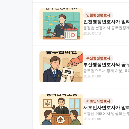
인천행정변호사
인천행정변호사가 알려
행정법 분쟁에서 공무원징계시
2026.01.13
요. 이 글에서는 인천행정…
부산행정변호사
부산행정변호사와 공무
공무원으로서 징계 처분, 특
2026.01.09
파면 처분에 효과적으로…
서초민사변호사
서초민사변호사가 말하
부동산 거래에서 발생하는 
2026.01.08
근과 풍부한 소송 경험이 성