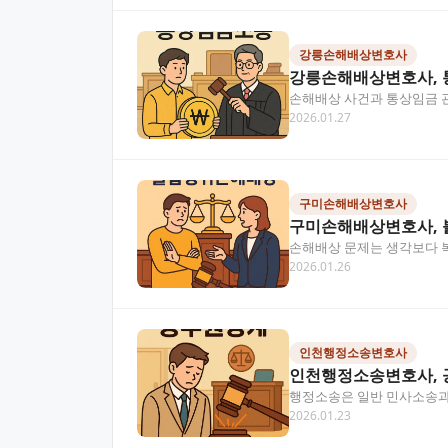
강릉손해배상변호사
강릉손해배상변호사, 
손해배상 사건과 통상임금 
2026.01.27
과 적절한 법적 대응 방안…
구미손해배상변호사
구미손해배상변호사, 
손해배상 문제는 생각보다 
2026.01.26
이 글에서는 손해배상 사…
인천행정소송변호사
인천행정소송변호사, 
행정소송은 일반 민사소송과
2026.01.23
정소송을 준비 중이시라면,