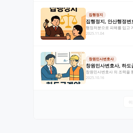
집행정지
집행정지, 안산행정변
행정처분으로 피해를 입고 
2025.11.04
조력을 받으면 복잡한 집행
창원민사변호사
창원민사변호사, 하도급
창원민사변호사 의 조력을 통
2025.10.16
소송까지 전문적 대응이…
이