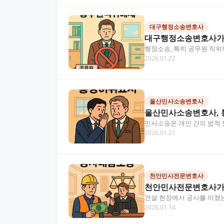
대구행정소송변호사
대구행정소송변호사가 
행정소송, 특히 공무원 직
2026.01.22
겪고 계신다면, 이 글에서…
울산민사소송변호사
울산민사소송변호사, 
민사소송은 개인 간의 법적 
2026.01.21
사소송을 준비 중이라면,…
천안민사전문변호사
천안민사전문변호사가 
건설 현장에서 공사를 마쳤는
2026.01.14
대금 관련 분쟁은 증거…