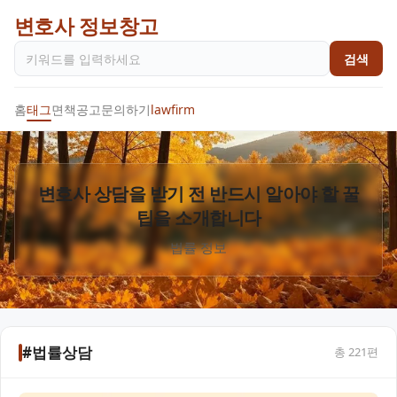
변호사 정보창고
검색
홈
태그
면책공고
문의하기
lawfirm
변호사 상담을 받기 전 반드시 알아야 할 꿀
팁을 소개합니다
법률 정보
#법률상담
총
221
편