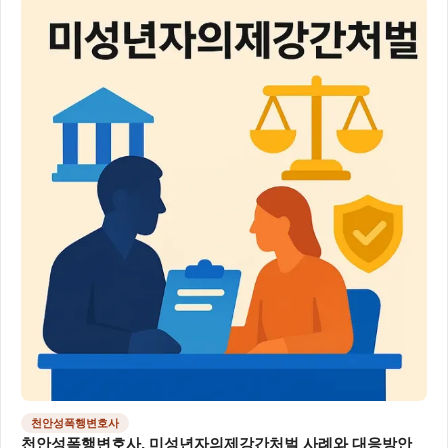
천안성폭행변호사
천안성폭행변호사, 미성년자의제강간처벌 사례와 대응방안