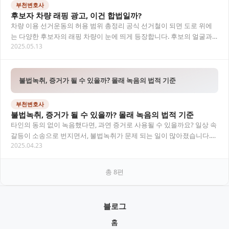
부천변호사
후보자 차량 래핑 광고, 이건 합법일까?
차량 이용 선거운동의 허용 범위 총정리 공식 선거철이 되면 도로 위에
는 다양한 후보자의 래핑 차량이 눈에 띄게 등장합니다. 후보의 얼굴과
2025.05.13
이름, 정당명, 대표 공약이 대형 인쇄물로…
불법녹취, 증거가 될 수 있을까? 몰래 녹음의 법적 기준
부천변호사
불법녹취, 증거가 될 수 있을까? 몰래 녹음의 법적 기준
타인의 동의 없이 녹음했다면, 과연 증거로 사용될 수 있을까요? 일상 속
갈등이 소송으로 번지면서, 불법녹취가 문제 되는 일이 많아졌습니다.
2025.04.23
특히 가정 내 다툼이나 직장 내 괴롭힘…
총
8
편
블로그
홈