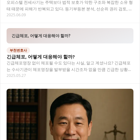
오피스텔 전세사기는 주택보다 법적 보호가 약한 구조와 복잡한 소유 형
태 때문에 피해가 반복되고 있다. 등기부등본 분석, 선순위 권리 검토, 법
2025.06.09
률상담을 통한 사전 확인이 필수적이며,…
긴급체포, 어떻게 대응해야 할까?
부천변호사
긴급체포, 어떻게 대응해야 할까?
긴급체포영장 없이 체포될 수도 있다는 사실, 알고 계셨나요? 긴급체포
는 수사기관이 체포영장을 발부받을 시간조차 없을 만큼 긴급한 상황에
2025.05.27
서 피의자를 체포할 수 있도록 한 예외적인 제…