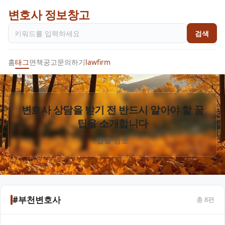
변호사 정보창고
검색
홈
태그
면책공고
문의하기
lawfirm
변호사 상담을 받기 전 반드시 알아야 할 꿀
팁을 소개합니다
법률 정보
#부천변호사
총
8
편