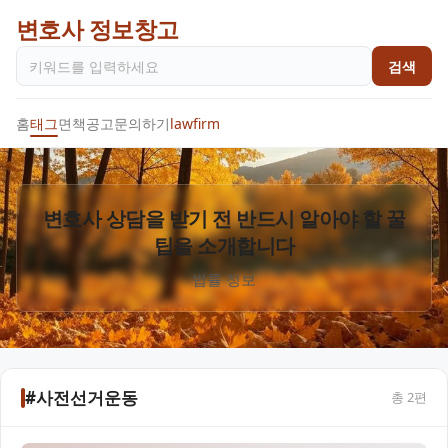
변호사 정보창고
검색
홈
태그
면책공고
문의하기
lawfirm
변호사 상담을 받기 전 반드시 알아야 할 꿀
팁을 소개합니다
법률 정보
#사전선거운동
총
2
편