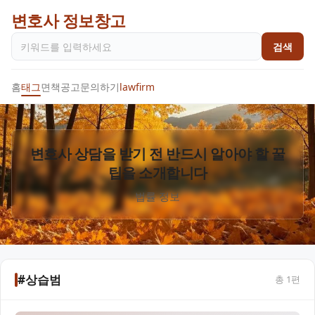
변호사 정보창고
검색
홈
태그
면책공고
문의하기
lawfirm
변호사 상담을 받기 전 반드시 알아야 할 꿀
팁을 소개합니다
법률 정보
#상습범
총
1
편