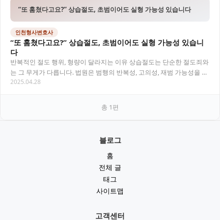
“또 훔쳤다고요?” 상습절도, 초범이어도 실형 가능성 있습니다
인천형사변호사
“또 훔쳤다고요?” 상습절도, 초범이어도 실형 가능성 있습니
다
반복적인 절도 행위, 형량이 달라지는 이유 상습절도는 단순한 절도죄와
는 그 무게가 다릅니다. 법원은 범행의 반복성, 고의성, 재범 가능성을 고
2025.04.28
려해 엄격하게 처벌하고 있으며, 실형…
총
1
편
블로그
홈
전체 글
태그
사이트맵
고객센터