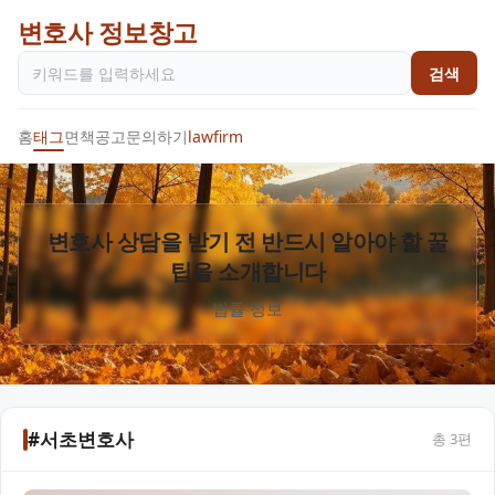
변호사 정보창고
검색
홈
태그
면책공고
문의하기
lawfirm
변호사 상담을 받기 전 반드시 알아야 할 꿀
팁을 소개합니다
법률 정보
#서초변호사
총
3
편