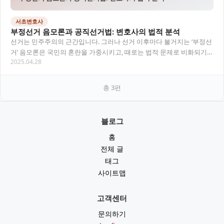
서초변호사
부정선거 음모론과 공직선거법: 변호사의 법적 분석
선거는 민주주의의 근간입니다. 그러나 선거 이후마다 불거지는 ‘부정선
거’ 음모론은 국민의 혼란을 가중시키고, 때로는 법적 문제로 비화되기도
2025.04.28
합니다. 이번 글에서는 부정선거 주장의…
총
3
편
블로그
홈
전체 글
태그
사이트맵
고객센터
문의하기