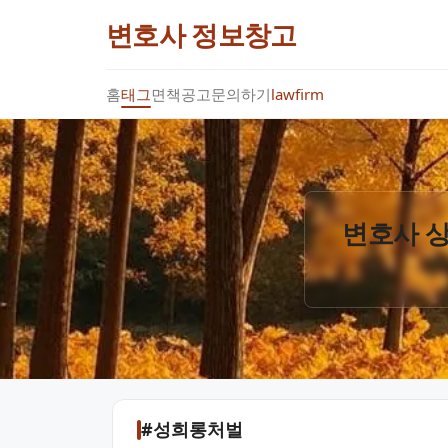
변호사 정보창고
홈
태그
면책공고
문의하기
lawfirm
변호사 상
#성희롱처벌