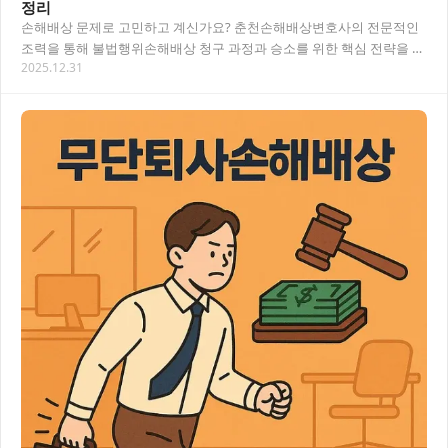
정리
손해배상 문제로 고민하고 계신가요? 춘천손해배상변호사의 전문적인
조력을 통해 불법행위손해배상 청구 과정과 승소를 위한 핵심 전략을 알
2025.12.31
아보겠습니다. 타인의 불법행위로 인한 피해를 제…