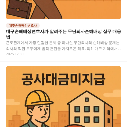
대구손해배상변호사
대구손해배상변호사가 알려주는 무단퇴사손해배상 실무 대응
법
근로관계에서 가장 민감한 문제 중 하나인 무단퇴사와 손해배상 문제는
회사와 직원 모두에게 법적 혼란을 가져오곤 해요. 특히 대구 지역에서
2025.12.30
도 근로계약 위반으로 인한 손해배상 청구가…