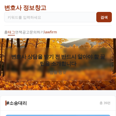
변호사 정보창고
검색
홈
태그
면책공고
문의하기
lawfirm
변호사 상담을 받기 전 반드시 알아야 할 꿀
팁을 소개합니다
법률 정보
#소송대리
총
39
편