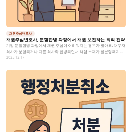
채권추심변호사
채권추심변호사, 분할합병 과정에서 채권 보전하는 최적 전략
기업 분할합병 과정에서 채권 추심이 어려워지는 경우가 많아요. 채무자
회사가 분할되거나 다른 회사와 합병되면서 책임 소재가 불분명해지고,
2025.12.17
채권자로서는 어디에 권리를 주장해야 할지…