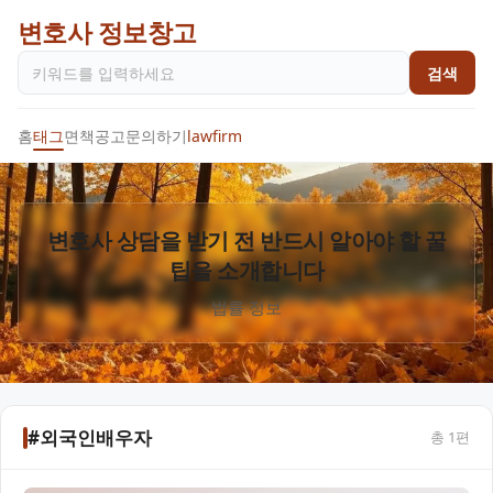
변호사 정보창고
검색
홈
태그
면책공고
문의하기
lawfirm
변호사 상담을 받기 전 반드시 알아야 할 꿀
팁을 소개합니다
법률 정보
#외국인배우자
총
1
편