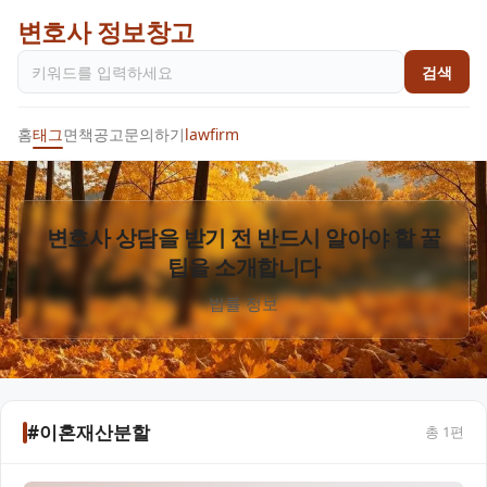
변호사 정보창고
검색
홈
태그
면책공고
문의하기
lawfirm
변호사 상담을 받기 전 반드시 알아야 할 꿀
팁을 소개합니다
법률 정보
#이혼재산분할
총
1
편