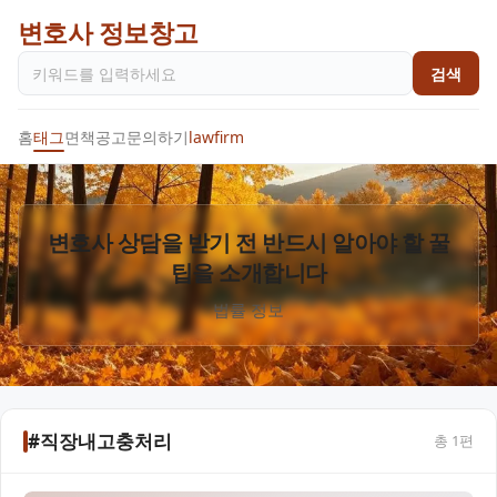
변호사 정보창고
검색
홈
태그
면책공고
문의하기
lawfirm
변호사 상담을 받기 전 반드시 알아야 할 꿀
팁을 소개합니다
법률 정보
#직장내고충처리
총
1
편