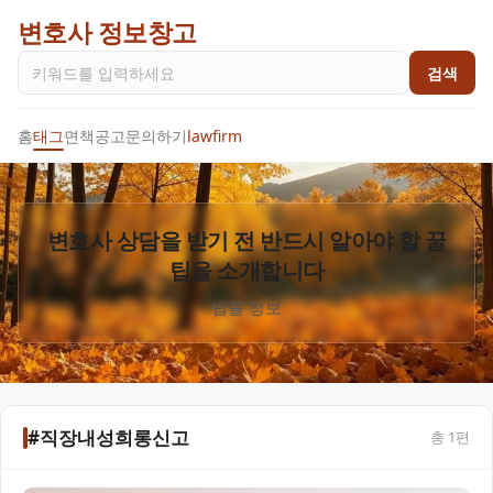
변호사 정보창고
검색
홈
태그
면책공고
문의하기
lawfirm
변호사 상담을 받기 전 반드시 알아야 할 꿀
팁을 소개합니다
법률 정보
#직장내성희롱신고
총
1
편