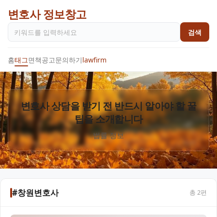
변호사 정보창고
검색
홈
태그
면책공고
문의하기
lawfirm
변호사 상담을 받기 전 반드시 알아야 할 꿀
팁을 소개합니다
법률 정보
#창원변호사
총
2
편