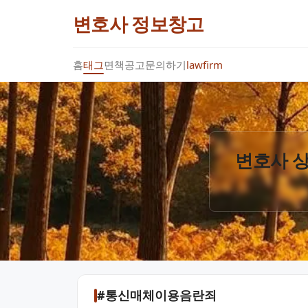
변호사 정보창고
홈
태그
면책공고
문의하기
lawfirm
변호사 상
#통신매체이용음란죄