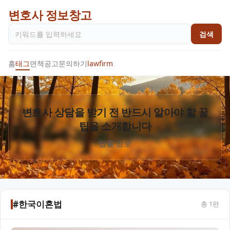
변호사 정보창고
검색
홈
태그
면책공고
문의하기
lawfirm
변호사 상담을 받기 전 반드시 알아야 할 꿀
팁을 소개합니다
법률 정보
#한국이혼법
총
1
편