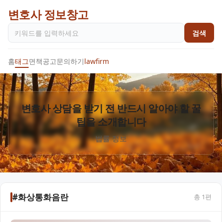
변호사 정보창고
검색
홈
태그
면책공고
문의하기
lawfirm
변호사 상담을 받기 전 반드시 알아야 할 꿀
팁을 소개합니다
법률 정보
#화상통화음란
총
1
편