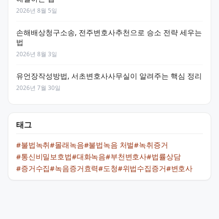
2026년 8월 5일
손해배상청구소송, 전주변호사추천으로 승소 전략 세우는
법
2026년 8월 3일
유언장작성방법, 서초변호사사무실이 알려주는 핵심 정리
2026년 7월 30일
태그
#불법녹취
#몰래녹음
#불법녹음 처벌
#녹취증거
#통신비밀보호법
#대화녹음
#부천변호사
#법률상담
#증거수집
#녹음증거효력
#도청
#위법수집증거
#변호사