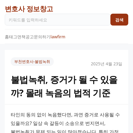
변호사 정보창고
검색
홈
태그
면책공고
문의하기
lawfirm
부천변호사-불법녹취
2025년 4월 23일
불법녹취, 증거가 될 수 있을
까? 몰래 녹음의 법적 기준
타인의 동의 없이 녹음했다면, 과연 증거로 사용될 수 
있을까요? 일상 속 갈등이 소송으로 번지면서, 
불법녹취가 문제 되는 일이 많아졌습니다. 특히 가정 